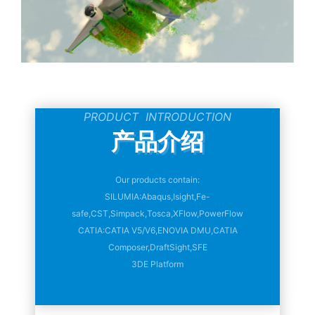
PRODUCT INTRODUCTION
产品介绍
Our products contain:
SILUMIA:Abaqus,Isight,Fe-
safe,CST,Simpack,Tosca,XFlow,PowerFlow
CATIA:CATIA V5/V6,ENOVIA DMU,CATIA
Composer,DraftSight,SFE
3DE Platform