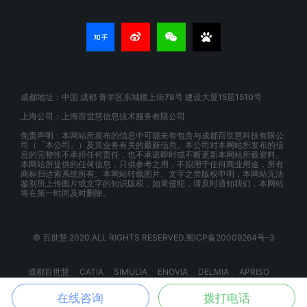
成都地址：中国 成都 青羊区东城根上街78号 建设大厦15层1510号
上海公司：上海百世慧信息技术服务有限公司
免责声明：本网站所发布的信息中可能未有包含与成都百世慧科技有限公
司（「本公司」）及其业务有关的最新信息。本公司对本网站所发布的信
息的完整性不承担任何责任，也不承诺即时或不断更新本网站所载资料。
本网站所提供的任何信息，只供参考之用，不拟用于任何商业用途，所有
商标归达索系统所有。本网站转载图片、文字之类版权申明，本网站无法
鉴别所上传图片或文字的知识版权，如果侵犯，请及时通知我们，本网站
将在第一时间及时删除。
© 百世慧 2020.ALL RIGHTS RESERVED.蜀ICP备20009264号-3
成都百世慧
CATIA
SIMULIA
ENOVIA
DELMIA
APRISO
GEOVIA
BIOVIA
EXALEAD
3DEXPERIENCE
在线咨询
拨打电话